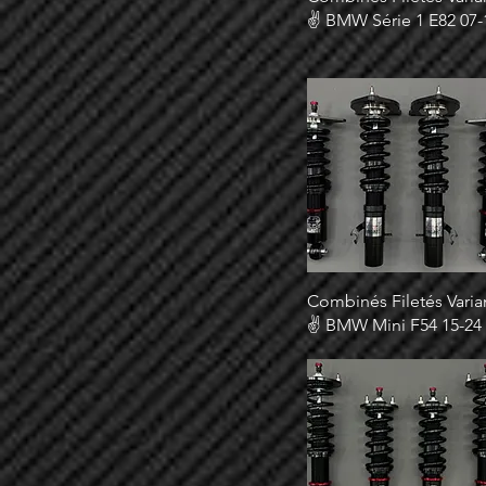
✌ BMW Série 1 E82 07-
Combinés Filetés Varia
✌ BMW Mini F54 15-24