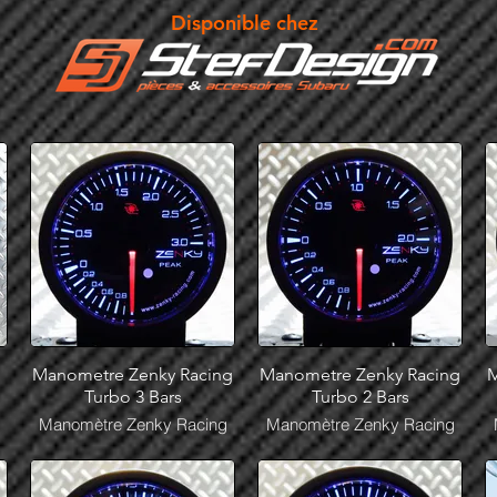
Disponible chez
Manometre Zenky Racing
Manometre Zenky Racing
M
Turbo 3 Bars
Turbo 2 Bars
s
Manomètre Zenky Racing
Manomètre Zenky Racing
n
Turbo 3 Bars en stock chez
Turbo 2 Bars en stock chez
Stef Design
Stef Design