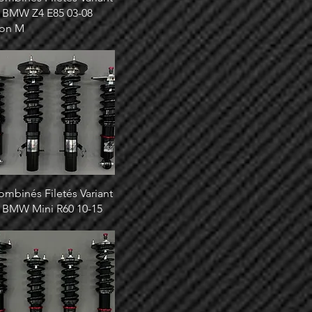
 BMW Z4 E85 03-08
on M
ombinés Filetés Variant
 BMW Mini R60 10-15