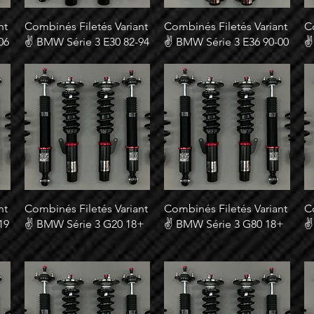
nt
Combinés Filetés Variant
Combinés Filetés Variant
C
06
✌ BMW Série 3 E30 82-94
✌ BMW Série 3 E36 90-00
✌
nt
Combinés Filetés Variant
Combinés Filetés Variant
C
19
✌ BMW Série 3 G20 18+
✌ BMW Série 3 G80 18+
✌