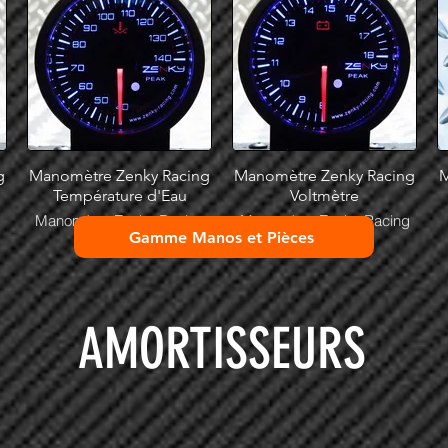
g
Manomètre Zenky Racing
Manomètre Zenky Racing
M
Température d'Eau
Voltmètre
Manomètre Zenky Racing
Manomètre Zenky Racing
Gamme Manos et Pièces
Température d'Eau en stock
Tension de Batterie en stock
chez Stef Design
chez Stef Design
AMORTISSEURS