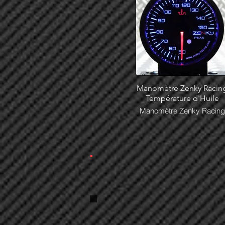
Manomètre Zenky Racin
Température d'Huile
Manomètre Zenky Racing
Température d'Huile en
stock chez Stef Design