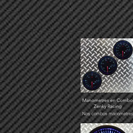
Manometres en Combo
Zenky Racing
Nos combos manometre
en stock chez Stef Desig