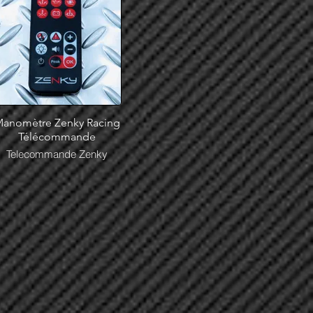
anomètre Zenky Racing
Télécommande
Telecommande Zenky
Racing en stock chez Stef
Design