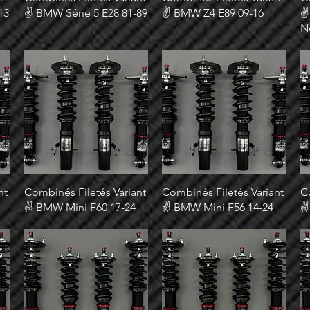
13
✌ BMW Série 5 E28 81-89
✌ BMW Z4 E89 09-16
✌
N
nt
Combinés Filetés Variant
Combinés Filetés Variant
C
✌ BMW Mini F60 17-24
✌ BMW Mini F56 14-24
✌