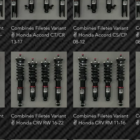
nt
Combinés Filetés Variant
Combinés Filetés Variant
C
-
✌ Honda Accord CT/CR
✌ Honda Accord CS/CP
✌
13-17
08-12
0
nt
Combinés Filetés Variant
Combinés Filetés Variant
C
✌ Honda CRV RW 16-22
✌ Honda CRV RM 11-16
✌