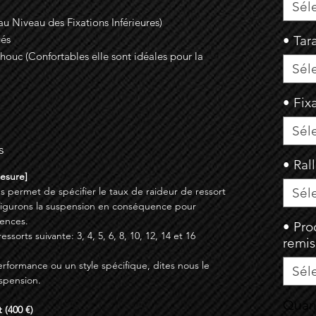
Sél
u Niveau des Fixations Inférieures)
gés
• Tar
uc (Confortables elle sont idéales pour la
Sél
• Fix
Sél
s
• Ral
Mesure]
s permet de spécifier le taux de raideur de ressort
Sél
figurons la suspension en conséquence pour
ences.
• Pro
sorts suivante: 3, 4, 5, 6, 8, 10, 12, 14 et 16
remi
erformance ou un style spécifique, dites nous le
Sél
spension.
Quan
 (400 €)