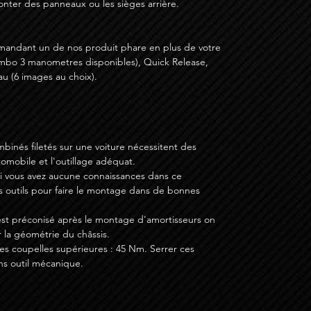
monter des panneaux ou les sièges arrière.
mandant un de nos produit phare en plus de votre
mbo 3 manometres disponibles), Quick Release,
u (6 images au choix).
binés filetés sur une voiture nécessitent des
mobile et l'outillage adéquat.
si vous avez aucune connaissances dans ce
s outils pour faire le montage dans de bonnes
st préconisé après le montage d'amortisseurs on
 la géométrie du châssis.
s coupelles supérieures : 45 Nm. Serrer ces
ns outil mécanique.