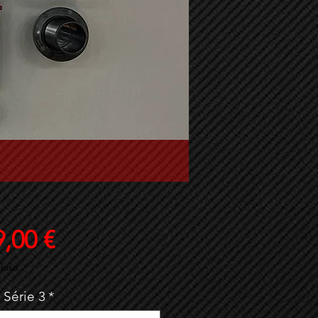
Prix
,00 €
luse
Série 3
*