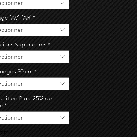
ectionner
age [AV]-[AR]
*
ectionner
ations Superieures
*
ectionner
longes 30 cm
*
ectionner
duit en Plus: 25% de
se
*
ectionner
tité
*