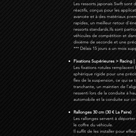
Les ressorts japonais Swift sont 
réactifs, conçus pour les applic
avancée et à des matériaux prem
rapides, un meilleur retour d’én
ressorts standards.Ils sont parti
véhicules de compétition et dan
dixième de seconde et une préci
*** Délais 15 jours a un mois su
Fixations Supérieures > Racing | 
Les fixations rotules remplacent
sphérique rigide pour une préci
flex de la suspension, ce qui se
tranchante, un maintien de l’ali
ressenti lors de la conduite à hau
automobile et la conduite sur cir
Rallonges 30 cm (30 € La Paire)
Les rallonges servent à déporter
le coffre du véhicule.
Il suffit de les installer pour ef