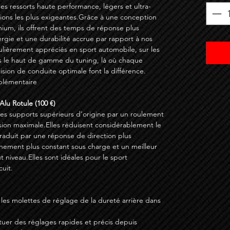
des ressorts haute performance, légers et ultra-
ations les plus exigeantes.Grâce à une conception
ium, ils offrent des temps de réponse plus
ergie et une durabilité accrue par rapport à nos
culièrement appréciés en sport automobile, sur les
s le haut de gamme du tuning, là où chaque
sion de conduite optimale font la différence.
pplémentaire
Alu Rotule (100 €)
 les supports supérieurs d’origine par un roulement
sion maximale.Elles réduisent considérablement le
 traduit par une réponse de direction plus
gnement plus constant sous charge et un meilleur
t niveau.Elles sont idéales pour le sport
cuit.
 les molettes de réglage de la dureté arrière dans
fectuer des réglages rapides et précis depuis