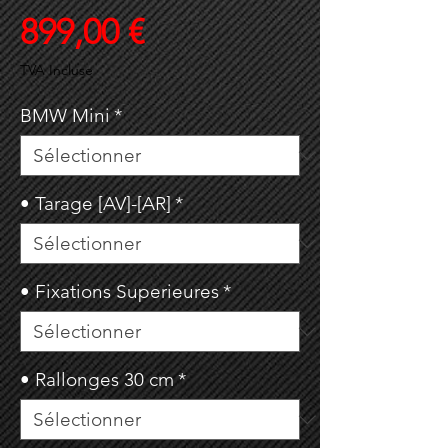
Prix
899,00 €
TVA Incluse
BMW Mini
*
• Tarage [AV]-[AR]
*
• Fixations Superieures
*
• Rallonges 30 cm
*