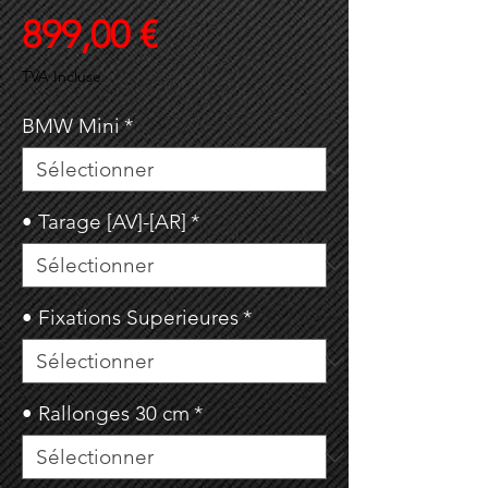
Prix
899,00 €
TVA Incluse
BMW Mini
*
• Tarage [AV]-[AR]
*
• Fixations Superieures
*
• Rallonges 30 cm
*