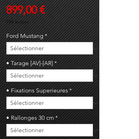
Prix
899,00 €
TVA Incluse
Ford Mustang
*
• Tarage [AV]-[AR]
*
• Fixations Superieures
*
• Rallonges 30 cm
*