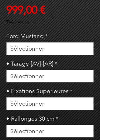
Prix
999,00 €
TVA Incluse
Ford Mustang
*
• Tarage [AV]-[AR]
*
• Fixations Superieures
*
• Rallonges 30 cm
*