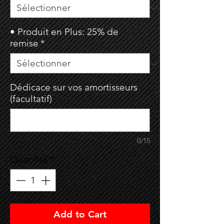
• Produit en Plus: 25% de
remise
*
Dédicace sur vos amortisseurs
(facultatif)
0/15
Quantité
*
Add to Cart