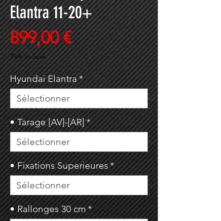
Elantra 11-20+
Prix
899,00 €
TVA Incluse
Hyundai Elantra
*
• Tarage [AV]-[AR]
*
• Fixations Superieures
*
• Rallonges 30 cm
*