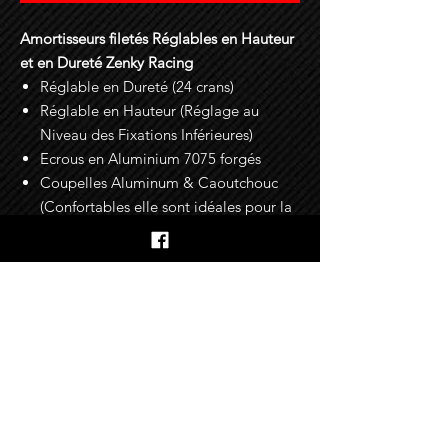
Amortisseurs filetés Réglables en Hauteur
et en Dureté Zenky Racing
Réglable en Dureté (24 crans)
Réglable en Hauteur (Réglage au
Niveau des Fixations Inférieures)
Ecrous en Aluminium 7075 forgés
Coupelles Aluminum & Caoutchouc
(Confortables elle sont idéales pour la
route)
Fixations pour les Durites de Freins
Incluses
Garantie : 2 Ans
En savoir plus sur les options
Tarage [AV]-[AR] > Racing [Sur Mesure]
Conseils d'installation
Le service tarage sur mesure vous
permet de spécifier le taux de raideur