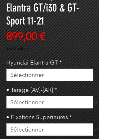
Elantra GT/i30 & GT-
Sport 11-21
Prix
899,00 €
TVA Incluse
Hyundai Elantra GT
*
• Tarage [AV]-[AR]
*
• Fixations Superieures
*