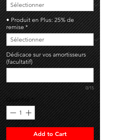
• Produit en Plus: 25% de
remise
*
Dédicace sur vos amortisseurs
(facultatif)
0/15
Quantité
*
Add to Cart