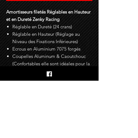
Amortisseurs filetés Réglables en Hauteur
et en Dureté Zenky Racing
Réglable en Dureté (24 crans)
Réglable en Hauteur (Réglage au
Niveau des Fixations Inférieures)
Ecrous en Aluminium 7075 forgés
Coupelles Aluminum & Caoutchouc
(Confortables elle sont idéales pour la
route)
Fixations pour les Durites de Freins
Incluses
Garantie : 2 Ans
En savoir plus sur les options
Tarage [AV]-[AR] > Racing [Sur Mesure]
Conseils d'installation
Le service tarage sur mesure vous
permet de spécifier le taux de raideur