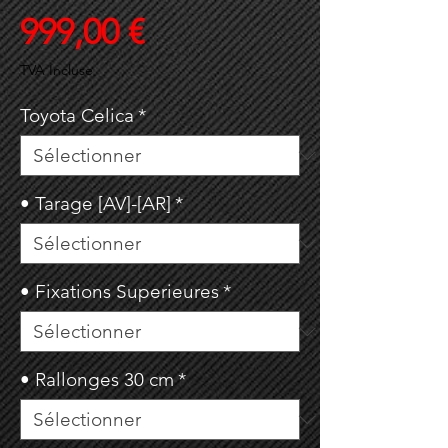
Prix
999,00 €
TVA Incluse
Toyota Celica
*
• Tarage [AV]-[AR]
*
• Fixations Superieures
*
• Rallonges 30 cm
*