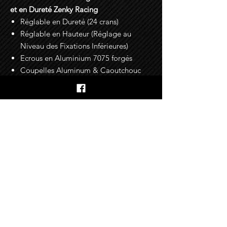
et en Dureté Zenky Racing
Réglable en Dureté (24 crans)
Réglable en Hauteur (Réglage au
Niveau des Fixations Inférieures)
Ecrous en Aluminium 7075 forgés
Coupelles Aluminum & Caoutchouc
(Confortables elle sont idéales pour la
route)
Garantie : 2 Ans
En savoir plus sur les options
Tarage [AV]-[AR] > Racing [Sur Mesure]
Conseils d'installation
Le service tarage sur mesure vous
permet de spécifier le taux de raideur
Le montage et le réglage
de combinés
de ressort que vous souhaitez, et nous
filetés sur une voiture nécessitent des
configurons la suspension en
connaissances en mécanique automobile
conséquence pour répondre
et l'outillage adéquat.
Notre Histoire
exactement à vos exigences.