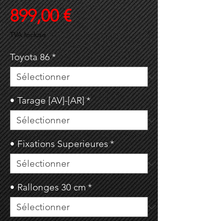
Prix
899,00 €
TVA Incluse
Toyota 86
*
• Tarage [AV]-[AR]
*
• Fixations Superieures
*
• Rallonges 30 cm
*