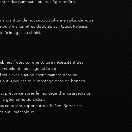
monter des panneaux ou les sièges arrière.
mandant un de nos produit phare en plus de votre
mbo 3 manometres disponibles), Quick Release,
u (6 images au choix).
binés filetés sur une voiture nécessitent des
mobile et l'outillage adéquat.
si vous avez aucune connaissances dans ce
s outils pour faire le montage dans de bonnes
st préconisé après le montage d'amortisseurs on
 la géométrie du châssis.
s coupelles supérieures : 45 Nm. Serrer ces
ns outil mécanique.