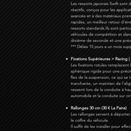
Les ressorts japonais Swift sont 
réactifs, conçus pour les applic
avancée et à des matériaux prem
rapides, un meilleur retour d’én
ressorts standards.Ils sont parti
véhicules de compétition et dan
dixième de seconde et une préci
*** Délais 15 jours a un mois su
Fixations Supérieures > Racing | 
Les fixations rotules remplacent
sphérique rigide pour une préci
flex de la suspension, ce qui se
tranchante, un maintien de l’ali
ressenti lors de la conduite à hau
automobile et la conduite sur cir
Rallonges 30 cm (30 € La Paire)
Les rallonges servent à déporter
le coffre du véhicule.
Il suffit de les installer pour ef