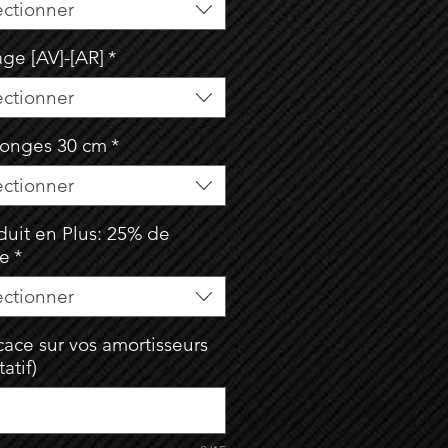
ectionner
age [AV]-[AR]
*
ectionner
longes 30 cm
*
ectionner
duit en Plus: 25% de
se
*
ectionner
ace sur vos amortisseurs
tatif)