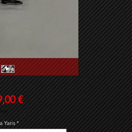
Prix
,00 €
luse
a Yaris
*