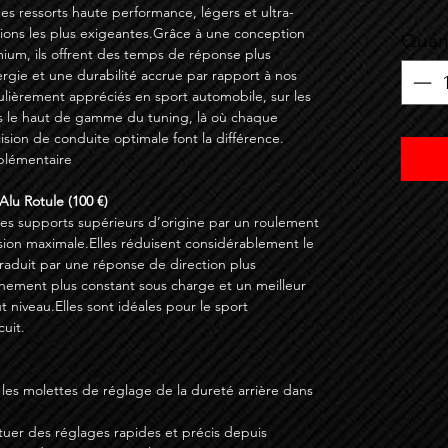
des ressorts haute performance, légers et ultra-
ations les plus exigeantes.Grâce à une conception
Quan
ium, ils offrent des temps de réponse plus
ergie et une durabilité accrue par rapport à nos
culièrement appréciés en sport automobile, sur les
s le haut de gamme du tuning, là où chaque
sion de conduite optimale font la différence.
pplémentaire
Alu Rotule (100 €)
 les supports supérieurs d’origine par un roulement
sion maximale.Elles réduisent considérablement le
 traduit par une réponse de direction plus
gnement plus constant sous charge et un meilleur
t niveau.Elles sont idéales pour le sport
cuit.
 les molettes de réglage de la dureté arrière dans
fectuer des réglages rapides et précis depuis