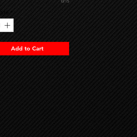
0/15
tité
*
Add to Cart