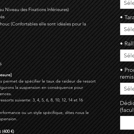
Sél
u Niveau des Fixations Inférieures)
gés
• Tar
uc (Confortables elle sont idéales pour la
Sél
• Ral
Sél
s
• Pro
Mesure]
remi
s permet de spécifier le taux de raideur de ressort
figurons la suspension en conséquence pour
Sél
ences.
sorts suivante: 3, 4, 5, 6, 8, 10, 12, 14 et 16
Dédic
(facul
erformance ou un style spécifique, dites nous le
spension.
 (400 €)