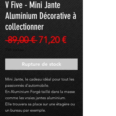
V Five - Mini Jante
Aluminium Décorative à
collectionner
Prix
Prix
 89,00 € 
71,20 €
original
promotionne
TVA Incluse
Rupture de stock
Mini Jante, le cadeau idéal pour tout les
passionnés d'automobile.
En Aluminium Forgé taillé dans la masse
comme les vraies jantes aluminium.
Elle trouvera sa place sur une étagère ou
un bureau par exemple.