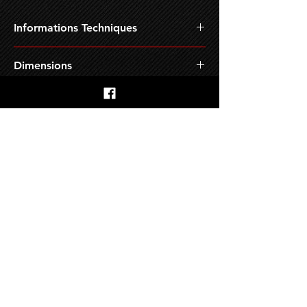
Informations Techniques
Matière :
Aluminium Usiné
Dimensions
Couleur
:
Anodisée
Garantie :
1 An
Diamètre Extérieur : 160
mm
Epaisseur :
Notre Histoire
Contact
Commande
Livraison
Paiement
Garantie